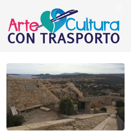
Skip
Men
to
content