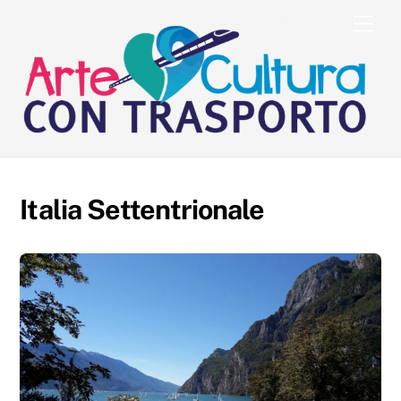
Skip
Men
to
content
Italia Settentrionale