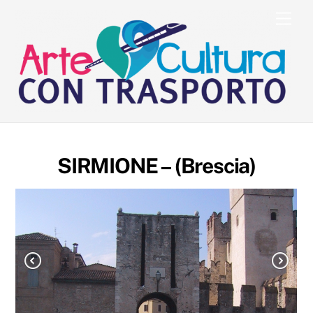
Skip
Men
to
content
SIRMIONE – (Brescia)