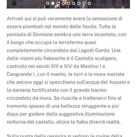
Arrivati qui si può veramente avere la sensazione di
essere piombati nel mondo delle favole. Tutta la
penisola di Sirmione sembra una terra incantata, con
il borgo che occupa la terraferma quasi
completamente circondata dal Lagodi Garda. Una
delle visioni più fiabesche è il Castello scaligero,
costruito nei secoli XIII e XIV da Mastino I e
Cangrande I, con il mastio, le torri e le mura merlate
che ancora oggi si specchiano sull’acqua del fossato e
la darsena fortificatata con il grande bacino
circondato da mura. Se riuscite a trattenervi fino al
tramonto spesso di una bellezza struggente e poi
dopo per godere della suggestiva illuminazione
notturna del castello, allora la fiaba diverrà realtà.
Sulla punta della penisola si vedono le rovine della