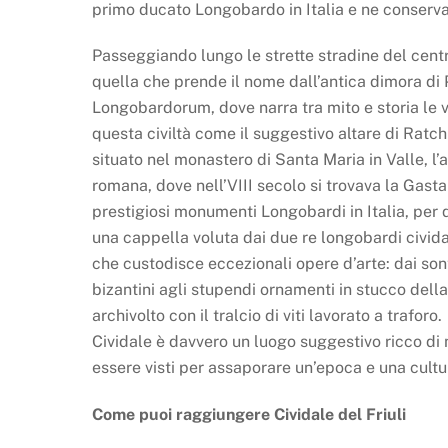
primo ducato Longobardo in Italia e ne conserva 
Passeggiando lungo le strette stradine del centro
quella che prende il nome dall’antica dimora di 
Longobardorum, dove narra tra mito e storia le vi
questa civiltà come il suggestivo altare di Ratch
situato nel monastero di Santa Maria in Valle, l’a
romana, dove nell’VIII secolo si trovava la Gasta
prestigiosi monumenti Longobardi in Italia, per
una cappella voluta dai due re longobardi cividal
che custodisce eccezionali opere d’arte: dai sont
bizantini agli stupendi ornamenti in stucco della
archivolto con il tralcio di viti lavorato a traforo.
Cividale è davvero un luogo suggestivo ricco di
essere visti per assaporare un’epoca e una cultu
Come puoi raggiungere Cividale del Friuli