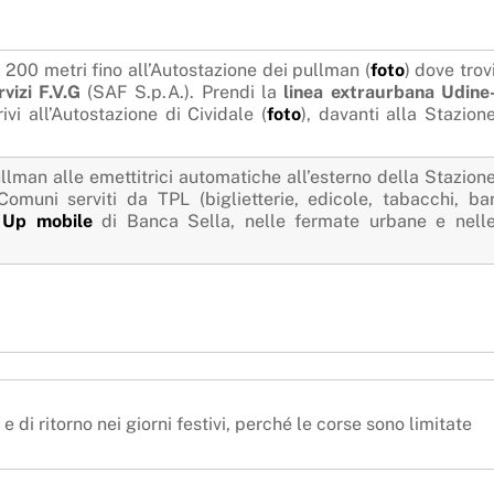
 200 metri fino all’Autostazione dei pullman (
foto
) dove trov
vizi F.V.G
(SAF S.p.A.). Prendi la
linea extraurbana Udine
ivi all’Autostazione di Cividale (
foto
), davanti alla Stazion
ullman alle emettitrici automatiche all’esterno della Stazion
Comuni serviti da TPL (biglietterie, edicole, tabacchi, ba
o
Up mobile
di Banca Sella, nelle fermate urbane e nell
e di ritorno nei giorni festivi, perché le corse sono limitate