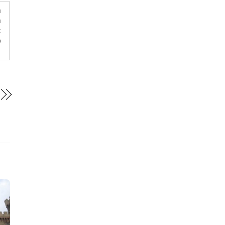
a
m
:
o