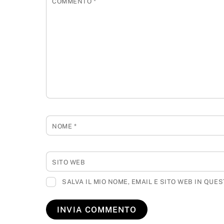
COMMENTO
*
NOME
*
SITO WEB
SALVA IL MIO NOME, EMAIL E SITO WEB IN QU