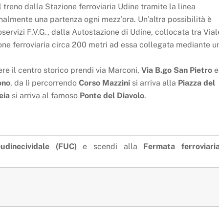
 treno dalla Stazione ferroviaria Udine tramite la linea
nalmente una partenza ogni mezz’ora. Un’altra possibilità è
ervizi F.V.G., dalla Autostazione di Udine, collocata tra Vial
one ferroviaria circa 200 metri ad essa collegata mediante u
re il centro storico prendi via Marconi,
Via B.go San Pietro
e
ono
, da lì percorrendo
Corso Mazzini
si arriva alla
Piazza del
eia
si arriva al famoso
Ponte del Diavolo
.
eudinecividale (FUC)
e scendi alla
Fermata ferroviari