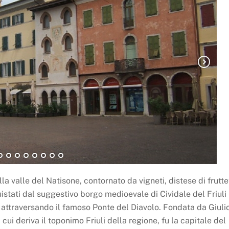
a valle del Natisone, contornato da vigneti, distese di fruttet
quistati dal suggestivo borgo medioevale di Cividale del Friuli
 attraversando il famoso Ponte del Diavolo. Fondata da Giuli
 cui deriva il toponimo Friuli della regione, fu la capitale del