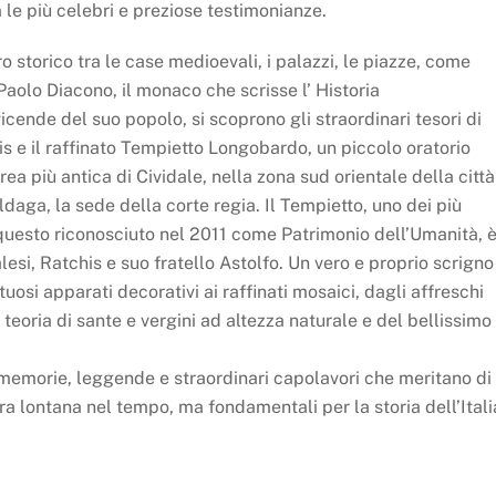
le più celebri e preziose testimonianze.
 storico tra le case medioevali, i palazzi, le piazze, come
Paolo Diacono, il monaco che scrisse l’ Historia
cende del suo popolo, si scoprono gli straordinari tesori di
is e il raffinato Tempietto Longobardo, un piccolo oratorio
rea più antica di Cividale, nella zona sud orientale della città
ldaga, la sede della corte regia. Il Tempietto, uno dei più
 questo riconosciuto nel 2011 come Patrimonio dell’Umanità, 
esi, Ratchis e suo fratello Astolfo. Un vero e proprio scrigno
uosi apparati decorativi ai raffinati mosaici, dagli affreschi
 teoria di sante e vergini ad altezza naturale e del bellissimo
 memorie, leggende e straordinari capolavori che meritano di
ra lontana nel tempo, ma fondamentali per la storia dell’Itali