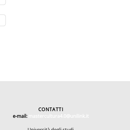
CONTATTI
e-mail:
mastercultura4.0@unilink.it
Università degli studi