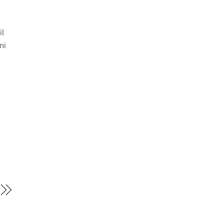
il
ni