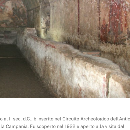
 al II sec. d.C., è inserito nel Circuito Archeologico dell’Anti
a Campania. Fu scoperto nel 1922 e aperto alla visita dal